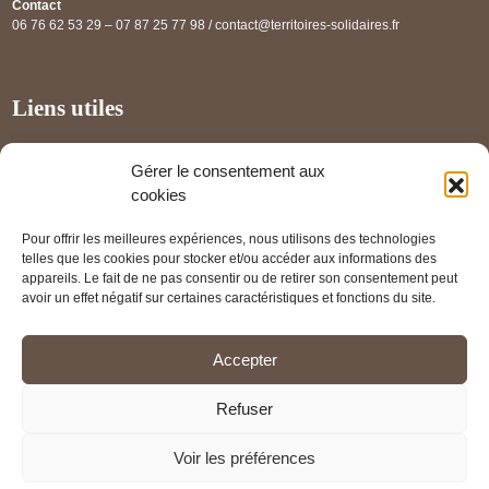
Contact
06 76 62 53 29 – 07 87 25 77 98 / contact@territoires-solidaires.fr
Liens utiles
Annuaire régional
Gérer le consentement aux
Panorama des projets
cookies
Les partenaires
Pour offrir les meilleures expériences, nous utilisons des technologies
Mentions légales
telles que les cookies pour stocker et/ou accéder aux informations des
appareils. Le fait de ne pas consentir ou de retirer son consentement peut
PRENDRE RENDEZ-VOUS
avoir un effet négatif sur certaines caractéristiques et fonctions du site.
Accepter
Refuser
Voir les préférences
© Territoires Solidaires 2026 - Tous droits réservés