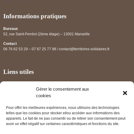
Informations pratiques
Bureaux
52, rue Saint-Ferréol (2ème étage) – 13001 Marseille
Contact
06 76 62 53 29 – 07 87 25 77 98 / contact@territoires-solidaires.fr
Liens utiles
Annuaire régional
Gérer le consentement aux
Panorama des projets
cookies
Les partenaires
Pour offrir les meilleures expériences, nous utilisons des technologies
Mentions légales
telles que les cookies pour stocker et/ou accéder aux informations des
appareils. Le fait de ne pas consentir ou de retirer son consentement peut
PRENDRE RENDEZ-VOUS
avoir un effet négatif sur certaines caractéristiques et fonctions du site.