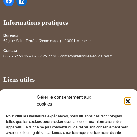
Informations pratiques
Bureaux
52, rue Saint-Ferréol (2ème étage) – 13001 Marseille
Contact
06 76 62 53 29 – 07 87 25 77 98 / contact@territoires-solidaires.fr
Liens utiles
Annuaire régional
Gérer le consentement aux
Panorama des projets
cookies
Les partenaires
Pour offrir les meilleures expériences, nous utilisons des technologies
Mentions légales
telles que les cookies pour stocker et/ou accéder aux informations des
appareils. Le fait de ne pas consentir ou de retirer son consentement peut
PRENDRE RENDEZ-VOUS
avoir un effet négatif sur certaines caractéristiques et fonctions du site.