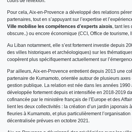
cours de réflexion.
Pour cela, Aix-en-Provence a développé des relations pére
partenaires, tout en s’appuyant sur l’expertise et l’expérienc
Ville mobilise les compétences d’experts aixois
, tant le
obscure..) ou encore économique (CCI, Office de tourisme,
Au Liban notamment, elle s’est fortement investie depuis 
des villes historiques et archéologiques) sur les thématiques
coopèrent plus spécifiquement actuellement sur l’émergence d
Par ailleurs, Aix-en-Provence entretient depuis 2013 une co
partenaire de Kumamoto, orientée autour de plusieurs axes
gestion publique. La relation est née dans les années 1990 a
développée fortement depuis et intensifiée en 2018-2019 dan
cofinancée par le ministère français de l’Europe et des Affai
lient les deux collectivités : la création d’un jardin japonai
fleuries à Kumamoto, et plus particulièrement l’organisatio
décentralisée prévues en octobre 2021.