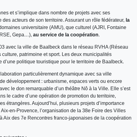
nnes et s’implique dans nombre de projets avec ses
e des acteurs de son territoire. Assurant un rôle fédérateur,
la
s domaines universitaire (AMU), que culturel (AJRI, Fontaine
 IRSE, Gepa…),
au service de la coopération
.
2003 avec la ville de Baalbeck dans le réseau RVHA (Réseau
 culture, patrimoine et sport. Les deux municipalités
’une politique touristique pour le territoire de Baalbeck.
llaboration particulièrement dynamique avec sa ville
 de développement : urbanisme, espaces verts ou encore
vec le don remarquable d’un théâtre Nô à la Ville. Elle s’est
s le cadre d’une opération de promotion du territoire,
res étrangères. Aujourd’hui, plusieurs projets d’importance
s à Aix-en-Provence, l’organisation de la 38e Foire des Villes
n à Aix des 7e Rencontres franco-japonaises de la coopération