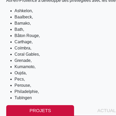
Aix-en-Provence a développé des privilégiées avec les ville
Ashkelon,
Baalbeck,
Bamako,
Bath,
Bâton Rouge,
Carthage,
Coïmbra,
Coral Gables,
Grenade,
Kumamoto,
Oujda,
Pecs,
Perouse,
Philadelphie,
Tubïngen
PROJETS
ACTUAL