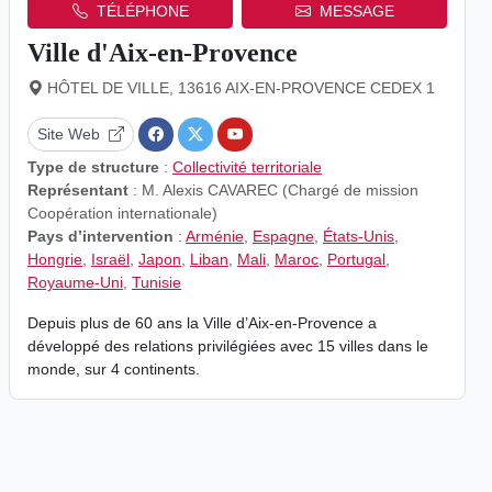
TÉLÉPHONE
MESSAGE
Ville d'Aix-en-Provence
HÔTEL DE VILLE, 13616 AIX-EN-PROVENCE CEDEX 1
Site Web
Type de structure
:
Collectivité territoriale
Représentant
: M. Alexis CAVAREC (Chargé de mission
Coopération internationale)
Pays d’intervention
:
Arménie
,
Espagne
,
États-Unis
,
Hongrie
,
Israël
,
Japon
,
Liban
,
Mali
,
Maroc
,
Portugal
,
Royaume-Uni
,
Tunisie
Depuis plus de 60 ans la Ville d’Aix-en-Provence a
développé des relations privilégiées avec 15 villes dans le
monde, sur 4 continents.