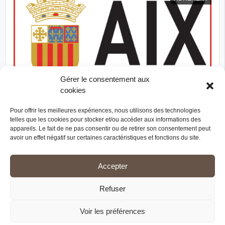
Gérer le consentement aux
cookies
Pour offrir les meilleures expériences, nous utilisons des technologies
TÉLÉPHONE
MESSAGE
telles que les cookies pour stocker et/ou accéder aux informations des
appareils. Le fait de ne pas consentir ou de retirer son consentement peut
Ville d'Aix-en-Provence
avoir un effet négatif sur certaines caractéristiques et fonctions du site.
HÔTEL DE VILLE, 13616 AIX-EN-PROVENCE CEDEX 1
Collectivité territoriale
Accepter
Depuis plus de 60 ans la Ville d’Aix-en-Provence a développé des
relations privilégiées avec 15 villes dans le monde, sur 4 continents.
Refuser
Arménie
Espagne
États-Unis
PAYS D’INTERVENTION
Voir les préférences
Hongrie
Israël
Japon
6 de plus