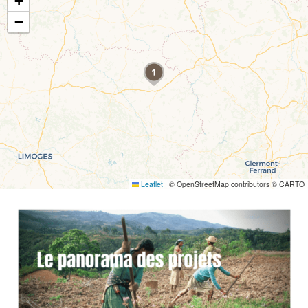
+
−
Leaflet
|
© OpenStreetMap contributors © CARTO