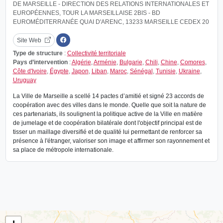
DE MARSEILLE - DIRECTION DES RELATIONS INTERNATIONALES ET
EUROPÉENNES, TOUR LA MARSEILLAISE 2BIS - BD
EUROMÉDITERRANÉE QUAI D'ARENC, 13233 MARSEILLE CEDEX 20
Site Web
Type de structure
:
Collectivité territoriale
Pays d’intervention
:
Algérie
,
Arménie
,
Bulgarie
,
Chili
,
Chine
,
Comores
,
Côte d'Ivoire
,
Égypte
,
Japon
,
Liban
,
Maroc
,
Sénégal
,
Tunisie
,
Ukraine
,
Uruguay
La Ville de Marseille a scellé 14 pactes d’amitié et signé 23 accords de
coopération avec des villes dans le monde. Quelle que soit la nature de
ces partenariats, ils soulignent la politique active de la Ville en matière
de jumelage et de coopération bilatérale dont l'objectif principal est de
tisser un maillage diversifié et de qualité lui permettant de renforcer sa
présence à l'étranger, valoriser son image et affirmer son rayonnement et
sa place de métropole internationale.