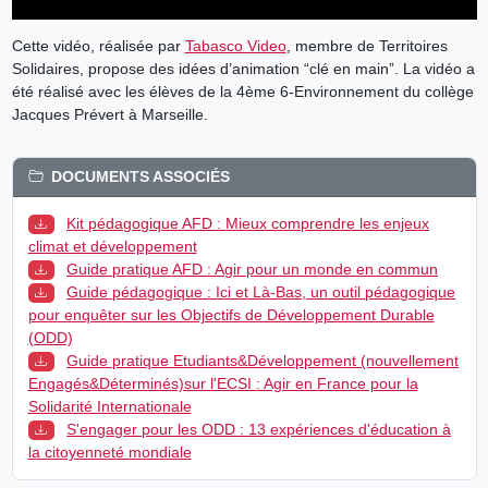
Cette vidéo, réalisée par
Tabasco Video
, membre de Territoires
Solidaires, propose des idées d’animation “clé en main”. La vidéo a
été réalisé avec les élèves de la 4ème 6-Environnement du collège
Jacques Prévert à Marseille.
DOCUMENTS ASSOCIÉS
Kit pédagogique AFD : Mieux comprendre les enjeux
climat et développement
Guide pratique AFD : Agir pour un monde en commun
Guide pédagogique : Ici et Là-Bas, un outil pédagogique
pour enquêter sur les Objectifs de Développement Durable
(ODD)
Guide pratique Etudiants&Développement (nouvellement
Engagés&Déterminés)sur l'ECSI : Agir en France pour la
Solidarité Internationale
S'engager pour les ODD : 13 expériences d'éducation à
la citoyenneté mondiale