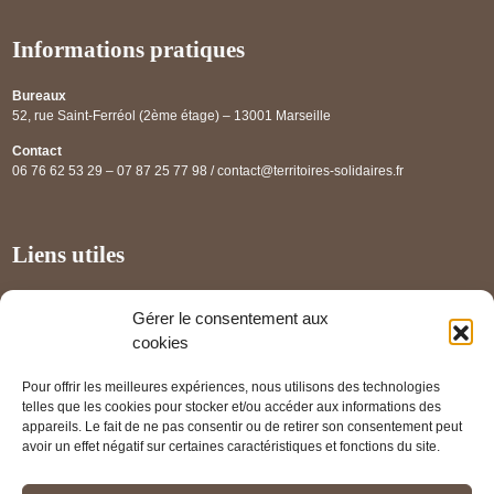
Informations pratiques
Bureaux
52, rue Saint-Ferréol (2ème étage) – 13001 Marseille
Contact
06 76 62 53 29 – 07 87 25 77 98 / contact@territoires-solidaires.fr
Liens utiles
Annuaire régional
Gérer le consentement aux
Panorama des projets
cookies
Les partenaires
Pour offrir les meilleures expériences, nous utilisons des technologies
Mentions légales
telles que les cookies pour stocker et/ou accéder aux informations des
appareils. Le fait de ne pas consentir ou de retirer son consentement peut
PRENDRE RENDEZ-VOUS
avoir un effet négatif sur certaines caractéristiques et fonctions du site.