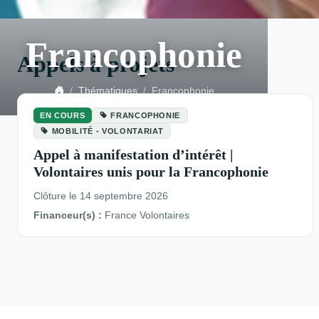
Francophonie
Appels à projets
Thématiques
Francophonie
EN COURS
FRANCOPHONIE
MOBILITÉ - VOLONTARIAT
Appel à manifestation d’intérêt |
Volontaires unis pour la Francophonie
Clôture le 14 septembre 2026
Financeur(s) :
France Volontaires