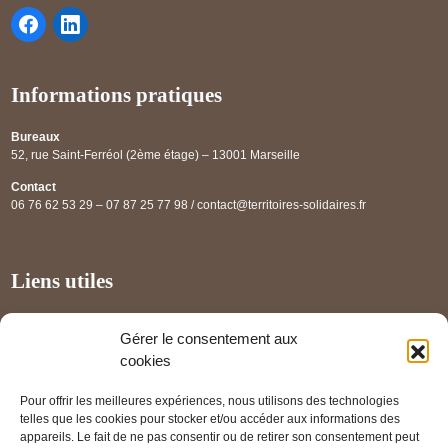
Informations pratiques
Bureaux
52, rue Saint-Ferréol (2ème étage) – 13001 Marseille
Contact
06 76 62 53 29 – 07 87 25 77 98 / contact@territoires-solidaires.fr
Liens utiles
Annuaire régional
Gérer le consentement aux
Panorama des projets
cookies
Les partenaires
Pour offrir les meilleures expériences, nous utilisons des technologies
Mentions légales
telles que les cookies pour stocker et/ou accéder aux informations des
appareils. Le fait de ne pas consentir ou de retirer son consentement peut
PRENDRE RENDEZ-VOUS