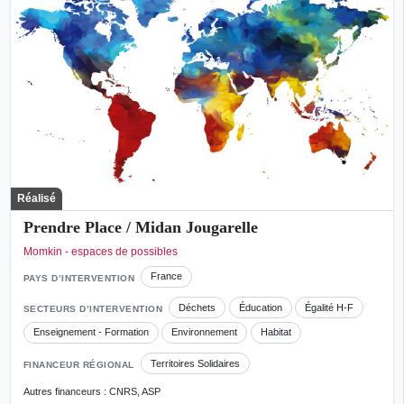
Réalisé
Prendre Place / Midan Jougarelle
Momkin - espaces de possibles
France
PAYS D’INTERVENTION
Déchets
Éducation
Égalité H-F
SECTEURS D’INTERVENTION
Enseignement - Formation
Environnement
Habitat
Territoires Solidaires
FINANCEUR RÉGIONAL
Autres financeurs : CNRS, ASP