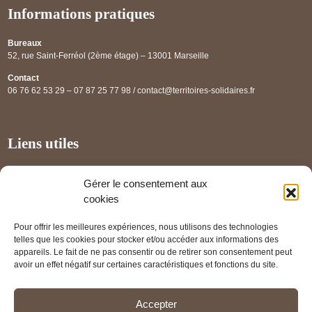
Informations pratiques
Bureaux
52, rue Saint-Ferréol (2ème étage) – 13001 Marseille
Contact
06 76 62 53 29 – 07 87 25 77 98 / contact@territoires-solidaires.fr
Liens utiles
Annuaire régional
Gérer le consentement aux
Panorama des projets
cookies
Les partenaires
Pour offrir les meilleures expériences, nous utilisons des technologies
Mentions légales
telles que les cookies pour stocker et/ou accéder aux informations des
appareils. Le fait de ne pas consentir ou de retirer son consentement peut
PRENDRE RENDEZ-VOUS
avoir un effet négatif sur certaines caractéristiques et fonctions du site.
Accepter