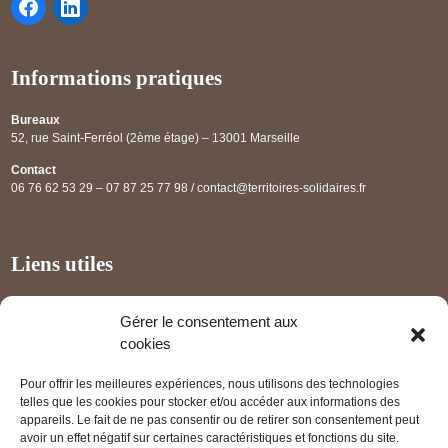
Informations pratiques
Bureaux
52, rue Saint-Ferréol (2ème étage) – 13001 Marseille
Contact
06 76 62 53 29 – 07 87 25 77 98 / contact@territoires-solidaires.fr
Liens utiles
Annuaire régional
Gérer le consentement aux
Panorama des projets
cookies
Les partenaires
Pour offrir les meilleures expériences, nous utilisons des technologies
Mentions légales
telles que les cookies pour stocker et/ou accéder aux informations des
appareils. Le fait de ne pas consentir ou de retirer son consentement peut
PRENDRE RENDEZ-VOUS
avoir un effet négatif sur certaines caractéristiques et fonctions du site.