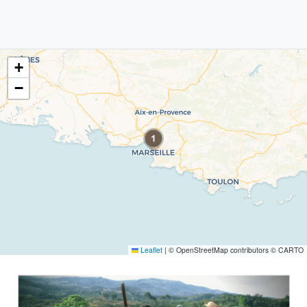
+
−
Leaflet
|
© OpenStreetMap contributors © CARTO