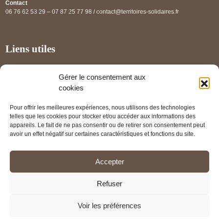
Contact
06 76 62 53 29 – 07 87 25 77 98 / contact@territoires-solidaires.fr
Liens utiles
Annuaire régional
Gérer le consentement aux
Panorama des projets
cookies
Les partenaires
Pour offrir les meilleures expériences, nous utilisons des technologies
Mentions légales
telles que les cookies pour stocker et/ou accéder aux informations des
appareils. Le fait de ne pas consentir ou de retirer son consentement peut
PRENDRE RENDEZ-VOUS
avoir un effet négatif sur certaines caractéristiques et fonctions du site.
Accepter
Refuser
Voir les préférences
© Territoires Solidaires 2026 - Tous droits réservés