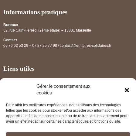
Informations pratiques
Bureaux
52, rue Saint-Ferréol (2ème étage) – 13001 Marseille
Contact
06 76 62 53 29 – 07 87 25 77 98 / contact@territoires-solidaires.fr
Liens utiles
Annuaire régional
Gérer le consentement aux
Panorama des projets
cookies
Les partenaires
Pour offrir les meilleures expériences, nous utilisons des technologies
Mentions légales
telles que les cookies pour stocker et/ou accéder aux informations des
appareils. Le fait de ne pas consentir ou de retirer son consentement peut
PRENDRE RENDEZ-VOUS
avoir un effet négatif sur certaines caractéristiques et fonctions du site.