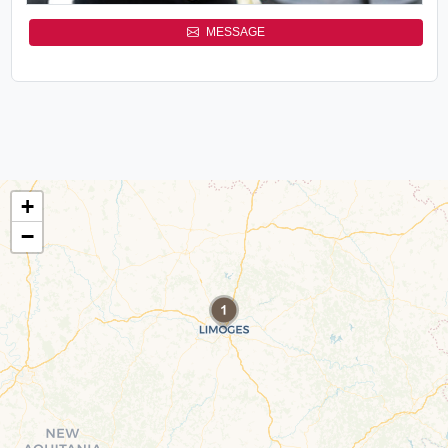
MESSAGE
+
−