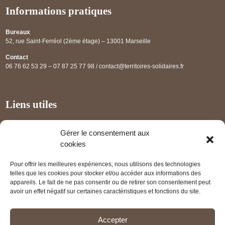
Informations pratiques
Bureaux
52, rue Saint-Ferréol (2ème étage) – 13001 Marseille
Contact
06 76 62 53 29 – 07 87 25 77 98 / contact@territoires-solidaires.fr
Liens utiles
Annuaire régional
Gérer le consentement aux
Panorama des projets
cookies
Les partenaires
Pour offrir les meilleures expériences, nous utilisons des technologies
Mentions légales
telles que les cookies pour stocker et/ou accéder aux informations des
appareils. Le fait de ne pas consentir ou de retirer son consentement peut
PRENDRE RENDEZ-VOUS
avoir un effet négatif sur certaines caractéristiques et fonctions du site.
Accepter