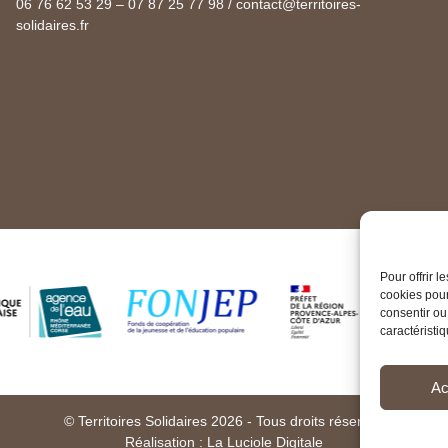
06 76 62 53 29 – 07 87 25 77 98 / contact@territoires-
solidaires.fr
Pour offrir 
cookies pour
consentir ou
caractéristiq
Ac
© Territoires Solidaires 2026 - Tous droits réservés
Réalisation :
La Luciole Digitale