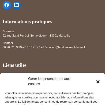
Informations pratiques
Bureaux
52, rue Saint-Ferréol (2ème étage) – 13001 Marseille
Contact
06 76 62 53 29 – 07 87 25 77 98 / contact@territoires-solidaires.fr
Liens utiles
Annuaire régional
Gérer le consentement aux
Panorama des projets
cookies
Les partenaires
Pour offrir les meilleures expériences, nous utilisons des technologies
Mentions légales
telles que les cookies pour stocker et/ou accéder aux informations des
appareils. Le fait de ne pas consentir ou de retirer son consentement peut
PRENDRE RENDEZ-VOUS