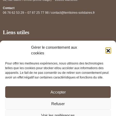
Contact
06 76 62 53 29 – 07 87 25 77 98 / contact@territoires-solidaires.fr
Liens utiles
Annuaire régional
Gérer le consentement aux
Panorama des projets
cookies
Les partenaires
Pour offrir les meilleures expériences, nous utilisons des technologies
Mentions légales
telles que les cookies pour stocker et/ou accéder aux informations des
appareils. Le fait de ne pas consentir ou de retirer son consentement peut
PRENDRE RENDEZ-VOUS
avoir un effet négatif sur certaines caractéristiques et fonctions du site.
Accepter
Refuser
Voir les préférences