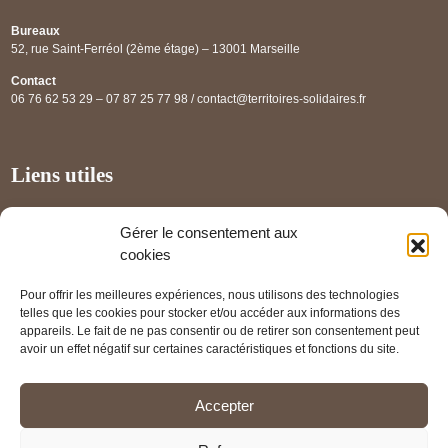
Bureaux
52, rue Saint-Ferréol (2ème étage) – 13001 Marseille
Contact
06 76 62 53 29 – 07 87 25 77 98 / contact@territoires-solidaires.fr
Liens utiles
Annuaire régional
Gérer le consentement aux
Panorama des projets
cookies
Les partenaires
Pour offrir les meilleures expériences, nous utilisons des technologies
Mentions légales
telles que les cookies pour stocker et/ou accéder aux informations des
appareils. Le fait de ne pas consentir ou de retirer son consentement peut
PRENDRE RENDEZ-VOUS
avoir un effet négatif sur certaines caractéristiques et fonctions du site.
Accepter