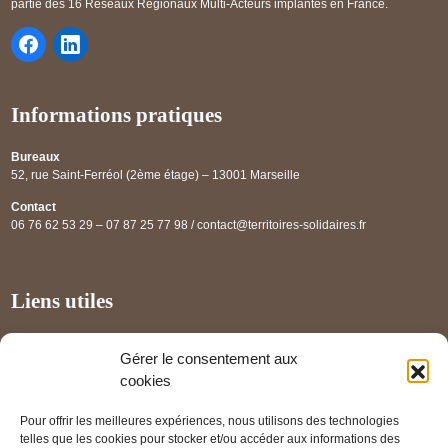
partie des 16 Réseaux Régionaux Multi-Acteurs implantés en France.
Informations pratiques
Bureaux
52, rue Saint-Ferréol (2ème étage) – 13001 Marseille
Contact
06 76 62 53 29 – 07 87 25 77 98 / contact@territoires-solidaires.fr
Liens utiles
Annuaire régional
Gérer le consentement aux
Panorama des projets
cookies
Les partenaires
Pour offrir les meilleures expériences, nous utilisons des technologies
Mentions légales
telles que les cookies pour stocker et/ou accéder aux informations des