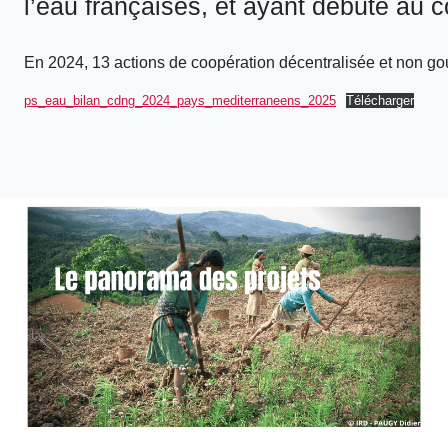
l’eau françaises, et ayant débuté au 
En 2024, 13 actions de coopération décentralisée et non go
ps_eau_bilan_cdng_2024_pays_mediterraneens_2025
Télécharger